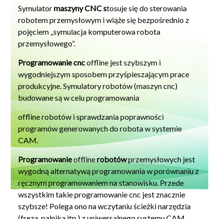
Symulator
maszyny CNC s
tosuje się do sterowania
robotem przemysłowym i wiąże się bezpośrednio z
pojęciem „symulacja komputerowa robota
przemysłowego”.
Programowanie cnc
offline jest szybszym i
wygodniejszym sposobem przyśpieszającym prace
produkcyjne. Symulatory robotów (maszyn cnc)
budowane są w celu programowania
offline robotów i sprawdzania poprawności
programów generowanych do robota w systemie
CAM.
Programowanie
offline
robotów
przemysłowych jest
wygodną alternatywą programowania w porównaniu z
ręcznym programowaniem na stanowisku. Przede
wszystkim takie programowanie cnc jest znacznie
szybsze! Polega ono na wczytaniu ścieżki narzędzia
(freza, palnika itp.) z uniwersalnego systemu CAM